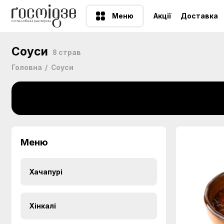
Меню
Акції
Доставка
Соуси
8 страв
Головна
Соуси
Меню
Хачапурі
Хінкалі