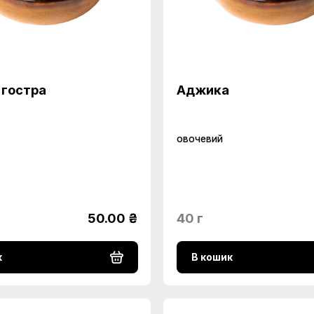
гостра
Аджика
овочевий
50.00 ₴
40 г
к
В кошик