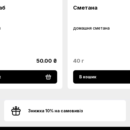
аб
Сметана
й
домашня сметана
50.00 ₴
40 г
к
В кошик
Знижка 10% на самовивіз