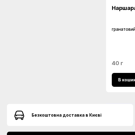
Наршар
гранатови
40 г
В коши
Безкоштовна доставка в Києві