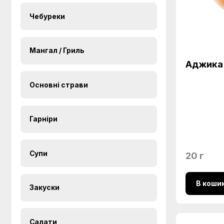
Чебуреки
Мангал / Гриль
Аджика 
Основні страви
Гарніри
Супи
20 г
В коши
Закуски
Салати