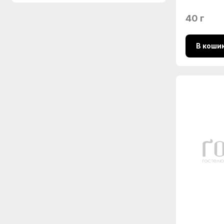
40 г
В коши