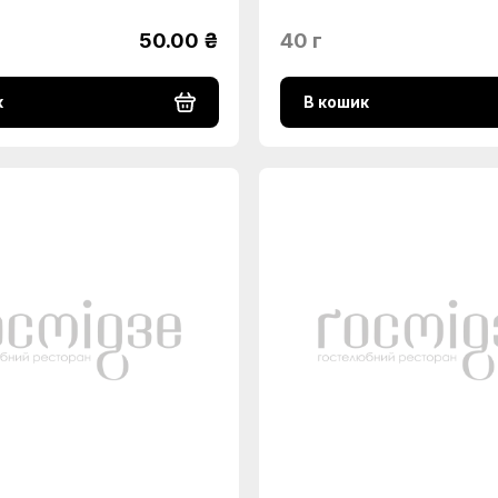
50.00 ₴
40 г
к
В кошик