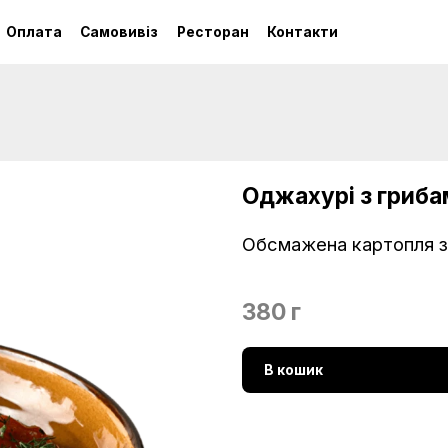
Оплата
Самовивіз
Ресторан
Контакти
Оджахурі з гриб
Обсмажена картопля з
380 г
В кошик