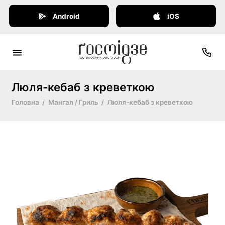
Android
iOS
Люля-кебаб з креветкою
Головна
Мангал / Гриль
Люля-кебаб з креветкою