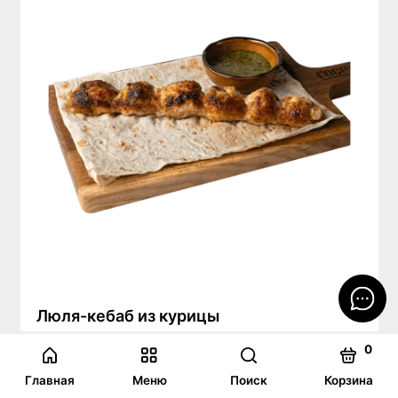
Люля-кебаб из курицы
0
Курица. Подается с лавашем, луком и соусом
(аджика)
Главная
Меню
Поиск
Корзина